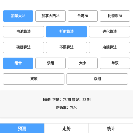
加拿大28
加拿大西28
台湾28
比特币28
电池算法
折射算法
进化算法
磅礴算法
不羁算法
甪端算法
组合
杀组
大小
单双
双项
双组
100期 正确：78 期 错误：22 期
正确率：78%
预测
走势
统计