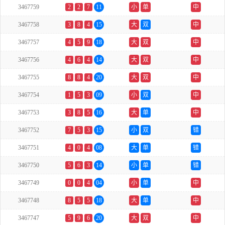
3467759
2
2
7
11
小
单
中
3467758
3
8
4
15
大
双
中
3467757
4
5
9
18
大
双
中
3467756
4
6
4
14
大
双
中
3467755
8
8
4
20
大
双
中
3467754
1
5
3
09
小
双
中
3467753
3
8
5
16
大
单
中
3467752
7
5
3
15
小
双
错
3467751
4
0
4
08
大
单
错
3467750
5
6
3
14
小
单
错
3467749
0
0
4
04
小
单
中
3467748
8
5
5
18
大
单
中
3467747
5
9
6
20
大
双
中