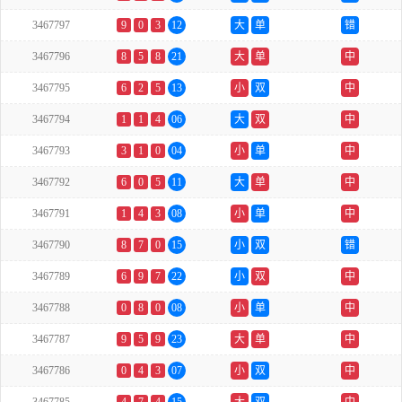
3467797
9
0
3
12
大
单
错
3467796
8
5
8
21
大
单
中
3467795
6
2
5
13
小
双
中
3467794
1
1
4
06
大
双
中
3467793
3
1
0
04
小
单
中
3467792
6
0
5
11
大
单
中
3467791
1
4
3
08
小
单
中
3467790
8
7
0
15
小
双
错
3467789
6
9
7
22
小
双
中
3467788
0
8
0
08
小
单
中
3467787
9
5
9
23
大
单
中
3467786
0
4
3
07
小
双
中