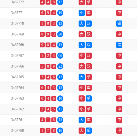
3467772
4
4
9
17
大
单
中
3467771
6
9
4
19
小
单
中
3467770
1
9
3
13
大
双
错
3467769
8
9
3
20
大
双
中
3467768
9
0
4
13
大
双
错
3467767
1
2
3
06
小
双
中
3467766
5
8
9
22
大
双
中
3467765
3
4
6
13
大
单
中
3467764
6
4
3
13
小
单
中
3467763
0
4
6
10
小
单
中
3467762
2
4
5
11
小
单
中
3467761
4
1
8
13
大
单
中
3467760
1
7
8
16
大
单
中