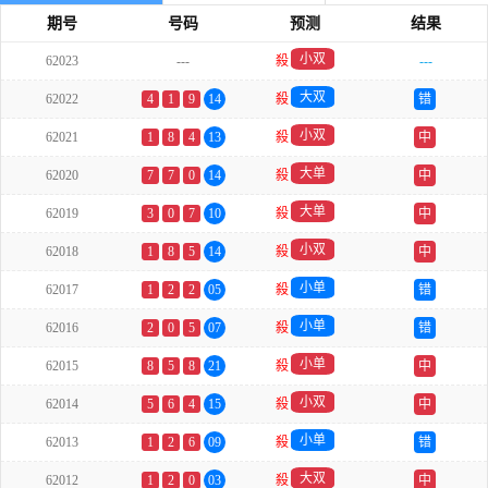
期号
号码
预测
结果
小双
62023
---
殺
---
大双
62022
4
1
9
14
殺
错
小双
62021
1
8
4
13
殺
中
大单
62020
7
7
0
14
殺
中
大单
62019
3
0
7
10
殺
中
小双
62018
1
8
5
14
殺
中
小单
62017
1
2
2
05
殺
错
小单
62016
2
0
5
07
殺
错
小单
62015
8
5
8
21
殺
中
小双
62014
5
6
4
15
殺
中
小单
62013
1
2
6
09
殺
错
大双
62012
1
2
0
03
殺
中