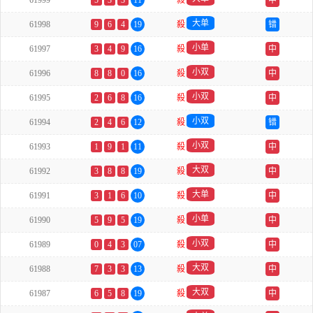
61999
5
3
3
11
殺
中
大单
61998
9
6
4
19
殺
错
小单
61997
3
4
9
16
殺
中
小双
61996
8
8
0
16
殺
中
小双
61995
2
6
8
16
殺
中
小双
61994
2
4
6
12
殺
错
小双
61993
1
9
1
11
殺
中
大双
61992
3
8
8
19
殺
中
大单
61991
3
1
6
10
殺
中
小单
61990
5
9
5
19
殺
中
小双
61989
0
4
3
07
殺
中
大双
61988
7
3
3
13
殺
中
大双
61987
6
5
8
19
殺
中