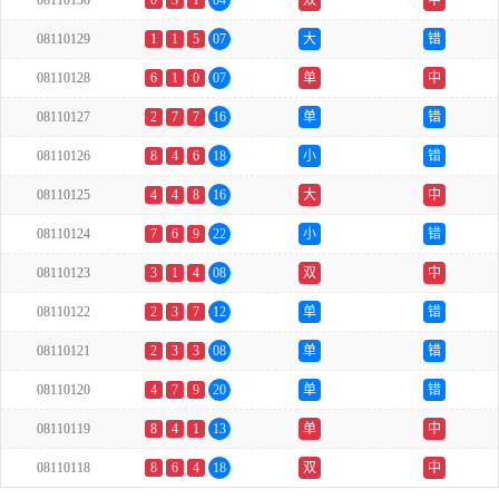
08110130
0
3
1
04
双
中
08110129
1
1
5
07
大
错
08110128
6
1
0
07
单
中
08110127
2
7
7
16
单
错
08110126
8
4
6
18
小
错
08110125
4
4
8
16
大
中
08110124
7
6
9
22
小
错
08110123
3
1
4
08
双
中
08110122
2
3
7
12
单
错
08110121
2
3
3
08
单
错
08110120
4
7
9
20
单
错
08110119
8
4
1
13
单
中
08110118
8
6
4
18
双
中