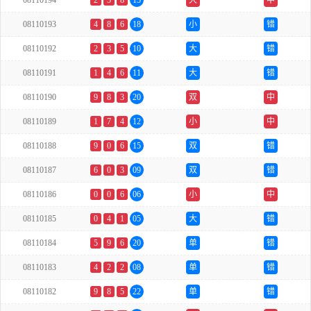
08110194
2
5
8
15
大
中
08110193
4
8
6
18
小
错
08110192
2
3
5
10
大
错
08110191
1
4
6
11
大
错
08110190
9
8
3
20
双
中
08110189
1
7
4
12
小
中
08110188
9
0
6
15
双
错
08110187
6
0
3
09
双
错
08110186
0
0
6
06
小
中
08110185
0
4
1
05
大
错
08110184
5
9
6
20
单
错
08110183
4
2
2
08
单
错
08110182
9
8
5
22
单
错