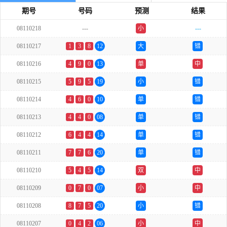
期号
号码
预测
结果
08110218
---
小
---
08110217
1
3
8
12
大
错
08110216
4
9
0
13
单
中
08110215
5
9
5
19
小
错
08110214
4
6
0
10
单
错
08110213
4
4
0
08
单
错
08110212
6
4
4
14
单
错
08110211
7
7
6
20
单
错
08110210
5
4
5
14
双
中
08110209
0
7
0
07
小
中
08110208
8
7
5
20
小
错
08110207
0
4
2
06
小
中