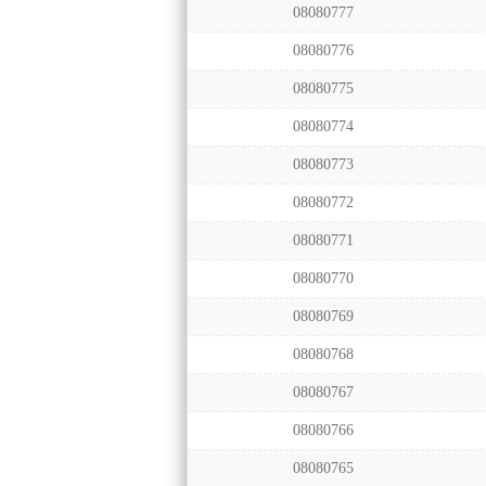
08080777
08080776
08080775
08080774
08080773
08080772
08080771
08080770
08080769
08080768
08080767
08080766
08080765