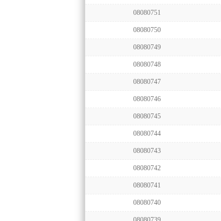
08080751
08080750
08080749
08080748
08080747
08080746
08080745
08080744
08080743
08080742
08080741
08080740
08080739