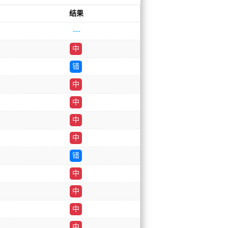
结果
---
中
错
中
中
中
中
错
中
中
中
中