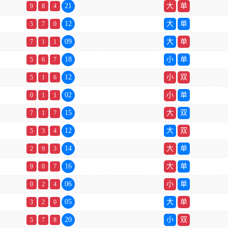
21
大
单
9
8
4
12
大
单
5
7
0
09
大
单
7
1
1
18
小
单
5
6
7
12
小
双
5
1
6
02
小
单
0
1
1
15
大
双
7
1
7
12
大
双
5
3
4
14
大
单
2
9
3
16
大
单
9
0
7
06
小
单
0
2
4
05
大
单
3
2
0
20
小
双
5
7
8