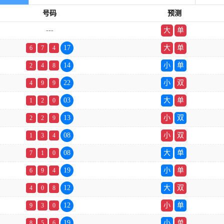
号码
预测
---
大
单
17
大
单
6
7
4
14
小
单
2
4
8
22
小
双
4
9
9
03
大
单
1
2
0
13
小
双
2
2
9
08
小
双
1
3
4
08
大
单
7
1
0
19
小
单
6
9
4
12
大
双
4
0
8
12
小
单
9
3
0
19
小
单
8
5
6