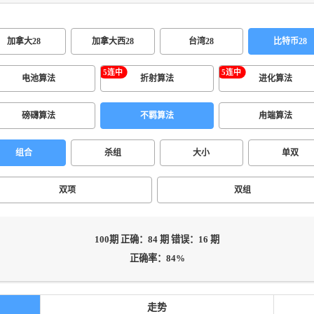
加拿大28
加拿大西28
台湾28
比特币28
电池算法
折射算法
进化算法
磅礴算法
不羁算法
甪端算法
组合
杀组
大小
单双
双项
双组
100期 正确：84 期 错误：16 期
正确率：84%
走势