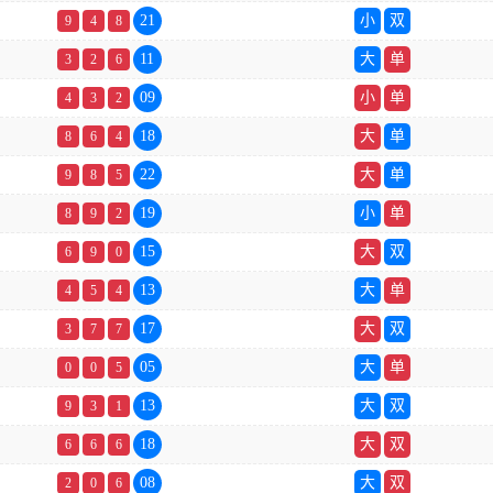
21
小
双
9
4
8
11
大
单
3
2
6
09
小
单
4
3
2
18
大
单
8
6
4
22
大
单
9
8
5
19
小
单
8
9
2
15
大
双
6
9
0
13
大
单
4
5
4
17
大
双
3
7
7
05
大
单
0
0
5
13
大
双
9
3
1
18
大
双
6
6
6
08
大
双
2
0
6