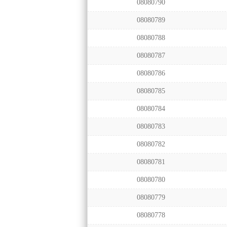
08080790
08080789
08080788
08080787
08080786
08080785
08080784
08080783
08080782
08080781
08080780
08080779
08080778