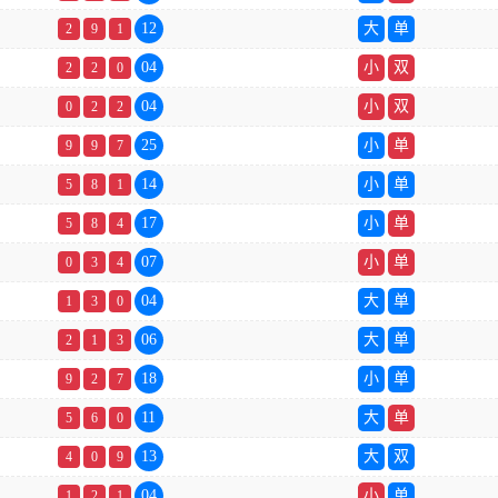
12
大
单
2
9
1
04
小
双
2
2
0
04
小
双
0
2
2
25
小
单
9
9
7
14
小
单
5
8
1
17
小
单
5
8
4
07
小
单
0
3
4
04
大
单
1
3
0
06
大
单
2
1
3
18
小
单
9
2
7
11
大
单
5
6
0
13
大
双
4
0
9
04
小
单
1
2
1