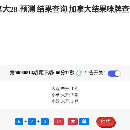
第
08080813
期 距下期:
00
分
32
秒
广告开关：
大双
未开:
1
期
小单
未开:
3
期
小双
未开:
5
期
6
+
7
+
4
=
17
-
大
单
咪牌