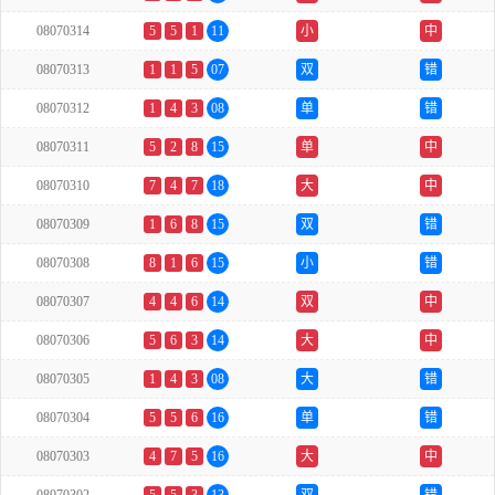
08070314
5
5
1
11
小
中
08070313
1
1
5
07
双
错
08070312
1
4
3
08
单
错
08070311
5
2
8
15
单
中
08070310
7
4
7
18
大
中
08070309
1
6
8
15
双
错
08070308
8
1
6
15
小
错
08070307
4
4
6
14
双
中
08070306
5
6
3
14
大
中
08070305
1
4
3
08
大
错
08070304
5
5
6
16
单
错
08070303
4
7
5
16
大
中