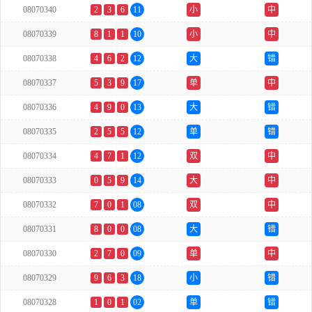
08070340
2
3
6
11
小
中
08070339
8
1
1
10
小
中
08070338
4
6
2
12
大
错
08070337
5
3
9
17
单
中
08070336
4
9
0
13
大
错
08070335
2
5
5
12
单
错
08070334
4
7
1
12
双
中
08070333
0
5
9
14
大
中
08070332
7
0
1
08
双
中
08070331
8
0
0
08
大
错
08070330
2
7
0
09
单
中
08070329
9
6
3
18
小
错
08070328
1
0
1
02
单
错