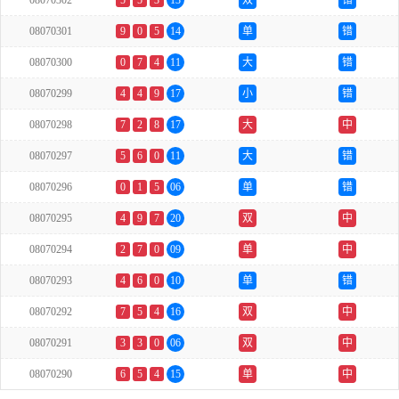
08070302
5
5
3
13
双
错
08070301
9
0
5
14
单
错
08070300
0
7
4
11
大
错
08070299
4
4
9
17
小
错
08070298
7
2
8
17
大
中
08070297
5
6
0
11
大
错
08070296
0
1
5
06
单
错
08070295
4
9
7
20
双
中
08070294
2
7
0
09
单
中
08070293
4
6
0
10
单
错
08070292
7
5
4
16
双
中
08070291
3
3
0
06
双
中
08070290
6
5
4
15
单
中