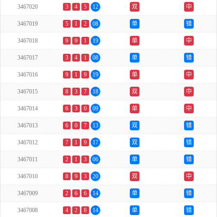
3467020
3
4
5
12
双
中
3467019
5
1
2
08
单
错
3467018
9
9
1
19
单
中
3467017
3
4
1
08
单
错
3467016
9
1
9
19
单
中
3467015
8
3
7
18
双
中
3467014
6
3
0
09
单
中
3467013
6
0
7
13
双
错
3467012
7
1
9
17
双
错
3467011
2
1
3
06
单
错
3467010
8
9
3
20
双
中
3467009
2
6
6
14
单
错
3467008
4
2
8
14
单
错