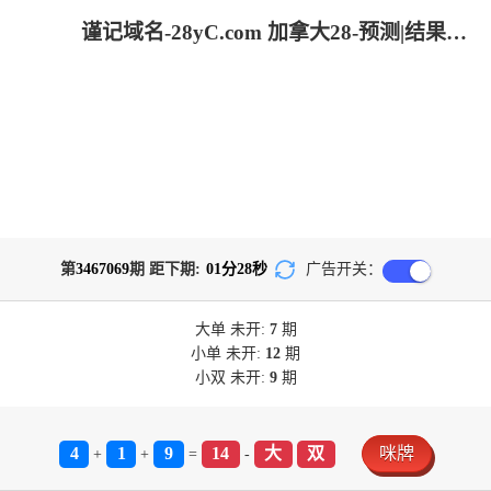
谨记域名-28yC.com 加拿大28-预测|结果查询|加拿大结果咪牌查询|加拿大PC28大神预测|加拿大28刮奖预测|加拿大PC历史走势
第
3467069
期 距下期:
01
分
28
秒
广告开关：
大单
未开:
7
期
小单
未开:
12
期
小双
未开:
9
期
4
1
9
14
大
双
咪牌
+
+
=
-