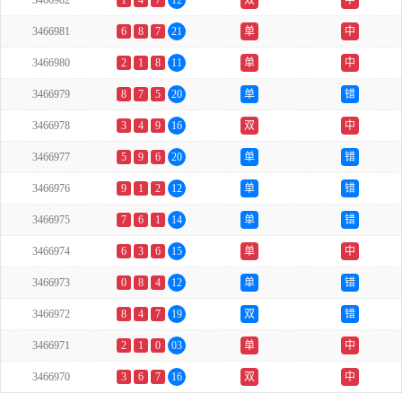
3466982
1
4
7
12
双
中
3466981
6
8
7
21
单
中
3466980
2
1
8
11
单
中
3466979
8
7
5
20
单
错
3466978
3
4
9
16
双
中
3466977
5
9
6
20
单
错
3466976
9
1
2
12
单
错
3466975
7
6
1
14
单
错
3466974
6
3
6
15
单
中
3466973
0
8
4
12
单
错
3466972
8
4
7
19
双
错
3466971
2
1
0
03
单
中
3466970
3
6
7
16
双
中