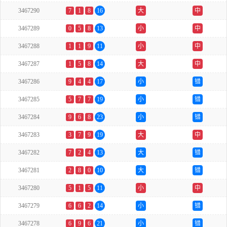
3467290
7
1
8
16
大
中
3467289
0
5
8
13
小
中
3467288
1
1
9
11
小
中
3467287
1
5
8
14
大
中
3467286
9
4
4
17
小
错
3467285
5
7
7
19
小
错
3467284
9
6
8
23
小
错
3467283
3
7
9
19
大
中
3467282
7
2
4
13
大
错
3467281
2
8
0
10
大
错
3467280
5
1
5
11
小
中
3467279
6
6
2
14
小
错
3467278
6
9
6
21
小
错