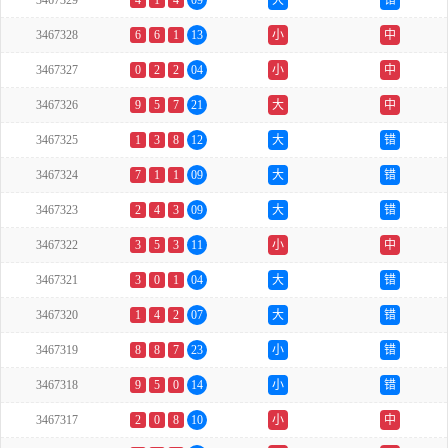
3467329
4
1
4
09
大
错
3467328
6
6
1
13
小
中
3467327
0
2
2
04
小
中
3467326
9
5
7
21
大
中
3467325
1
3
8
12
大
错
3467324
7
1
1
09
大
错
3467323
2
4
3
09
大
错
3467322
3
5
3
11
小
中
3467321
3
0
1
04
大
错
3467320
1
4
2
07
大
错
3467319
8
8
7
23
小
错
3467318
9
5
0
14
小
错
3467317
2
0
8
10
小
中