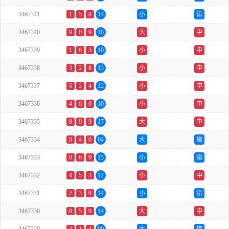
3467341
1
5
8
14
小
错
3467340
9
0
9
18
大
中
3467339
1
6
3
10
小
中
3467338
3
2
8
13
小
中
3467337
6
2
4
12
小
中
3467336
4
6
0
10
小
中
3467335
8
0
9
17
大
中
3467334
0
4
0
04
大
错
3467333
0
6
9
15
小
错
3467332
4
5
3
12
小
中
3467331
2
3
9
14
小
错
3467330
9
5
0
14
大
中