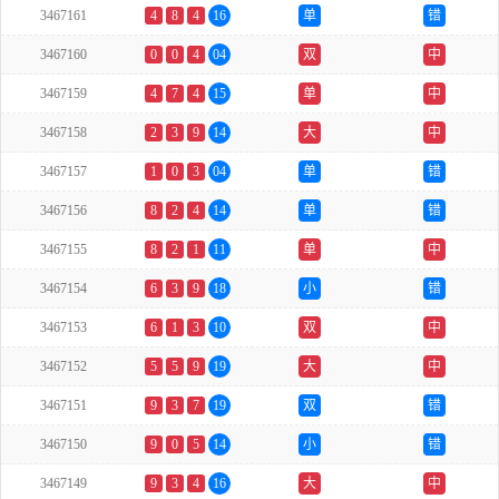
3467161
4
8
4
16
单
错
3467160
0
0
4
04
双
中
3467159
4
7
4
15
单
中
3467158
2
3
9
14
大
中
3467157
1
0
3
04
单
错
3467156
8
2
4
14
单
错
3467155
8
2
1
11
单
中
3467154
6
3
9
18
小
错
3467153
6
1
3
10
双
中
3467152
5
5
9
19
大
中
3467151
9
3
7
19
双
错
3467150
9
0
5
14
小
错
3467149
9
3
4
16
大
中