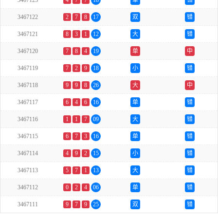
3467123
4
7
7
18
单
错
3467122
2
7
8
17
双
错
3467121
8
3
1
12
大
错
3467120
7
8
4
19
单
中
3467119
7
2
9
18
小
错
3467118
9
9
8
26
大
中
3467117
6
4
6
16
单
错
3467116
1
1
7
09
大
错
3467115
6
7
3
16
单
错
3467114
4
9
2
15
小
错
3467113
5
7
1
13
大
错
3467112
0
2
4
06
单
错
3467111
9
7
9
25
双
错