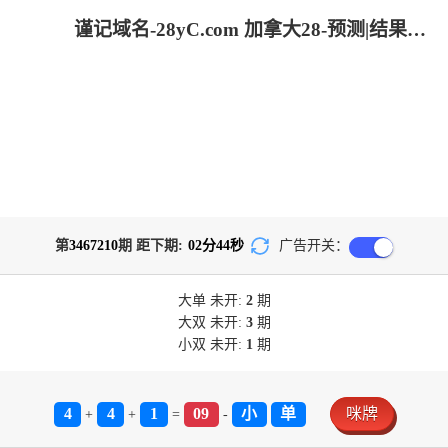
谨记域名-28yC.com 加拿大28-预测|结果查询|加拿大结果咪牌查询|加拿大PC28大神预测|加拿大28刮奖预测|加拿大PC历史走势
第
3467210
期 距下期:
02
分
44
秒
广告开关：
大单
未开:
2
期
大双
未开:
3
期
小双
未开:
1
期
4
4
1
09
小
单
咪牌
+
+
=
-