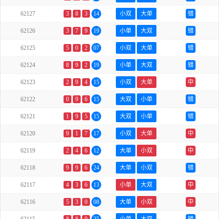
62127
3
8
3
14
小双
大单
错
62126
3
7
9
19
小单
大双
错
62125
5
0
2
07
小双
大单
错
62124
8
9
2
19
小单
大双
错
62123
2
9
4
15
小双
大单
中
62122
0
9
6
15
大双
小单
错
62121
1
9
5
15
大双
小单
错
62120
9
1
7
17
小双
大单
中
62119
2
4
6
12
大单
小双
中
62118
9
9
6
24
大单
小双
错
62117
4
3
6
13
小单
大双
中
62116
5
3
0
08
大单
小双
中