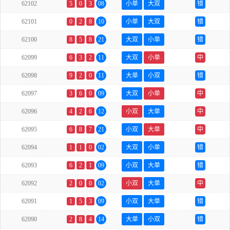
62102
5
0
3
08
小单
大双
错
62101
0
2
8
10
小单
大双
错
62100
8
5
8
21
大双
小单
错
62099
6
3
2
11
大双
小单
中
62098
9
2
0
11
大单
小双
错
62097
3
6
0
09
大双
小单
中
62096
4
2
6
12
小双
大单
中
62095
6
8
7
21
小双
大单
中
62094
1
1
0
02
大双
小单
错
62093
6
2
1
09
小双
大单
错
62092
2
0
0
02
小双
大单
中
62091
1
5
3
09
小双
大单
错
62090
2
8
4
14
大单
小双
错