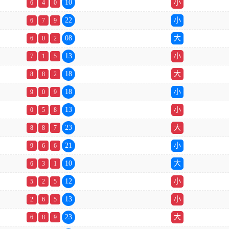
10
小
6
4
0
22
小
6
7
9
08
大
6
0
2
13
小
7
1
5
18
大
8
8
2
18
小
9
0
9
13
小
0
5
8
23
大
8
8
7
21
小
9
6
6
10
大
6
3
1
12
小
5
2
5
13
小
2
6
5
23
大
6
8
9