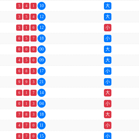
10
大
5
4
1
12
大
3
5
4
12
小
5
1
6
18
小
6
5
7
00
大
0
0
0
09
大
4
5
0
17
小
6
8
3
21
小
9
9
3
14
大
6
1
7
04
小
0
1
3
18
大
7
8
3
11
小
4
7
0
15
小
8
7
0