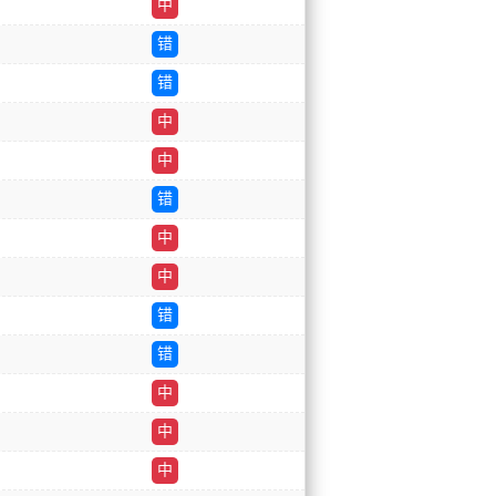
中
错
错
中
中
错
中
中
错
错
中
中
中