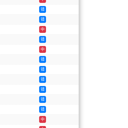
错
错
中
错
中
错
错
错
错
错
错
中