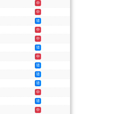
中
中
错
中
中
错
中
错
错
错
中
错
中