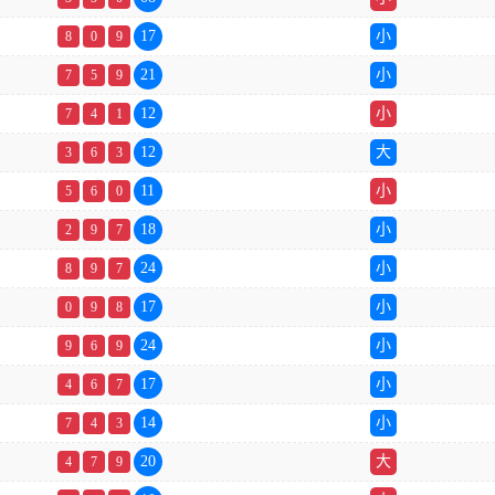
17
小
8
0
9
21
小
7
5
9
12
小
7
4
1
12
大
3
6
3
11
小
5
6
0
18
小
2
9
7
24
小
8
9
7
17
小
0
9
8
24
小
9
6
9
17
小
4
6
7
14
小
7
4
3
20
大
4
7
9