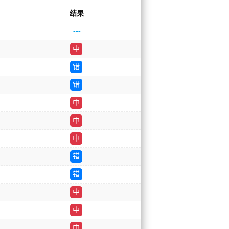
结果
---
中
错
错
中
中
中
错
错
中
中
中