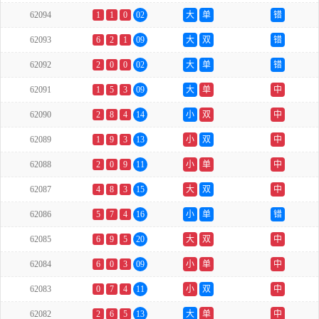
62094
1
1
0
02
大
单
错
62093
6
2
1
09
大
双
错
62092
2
0
0
02
大
单
错
62091
1
5
3
09
大
单
中
62090
2
8
4
14
小
双
中
62089
1
9
3
13
小
双
中
62088
2
0
9
11
小
单
中
62087
4
8
3
15
大
双
中
62086
5
7
4
16
小
单
错
62085
6
9
5
20
大
双
中
62084
6
0
3
09
小
单
中
62083
0
7
4
11
小
双
中
62082
2
6
5
13
大
单
中