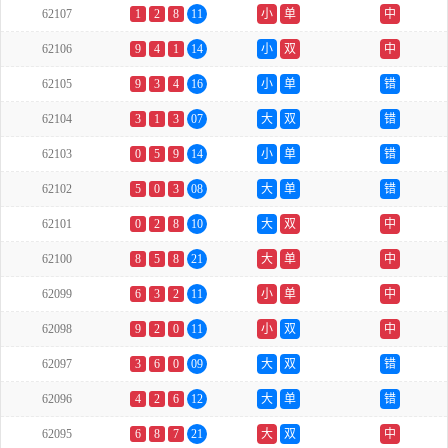
62107
1
2
8
11
小
单
中
62106
9
4
1
14
小
双
中
62105
9
3
4
16
小
单
错
62104
3
1
3
07
大
双
错
62103
0
5
9
14
小
单
错
62102
5
0
3
08
大
单
错
62101
0
2
8
10
大
双
中
62100
8
5
8
21
大
单
中
62099
6
3
2
11
小
单
中
62098
9
2
0
11
小
双
中
62097
3
6
0
09
大
双
错
62096
4
2
6
12
大
单
错
62095
6
8
7
21
大
双
中