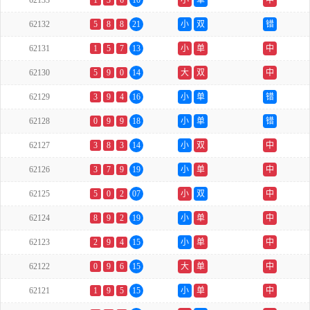
62133
1
3
6
10
小
单
中
62132
5
8
8
21
小
双
错
62131
1
5
7
13
小
单
中
62130
5
9
0
14
大
双
中
62129
3
9
4
16
小
单
错
62128
0
9
9
18
小
单
错
62127
3
8
3
14
小
双
中
62126
3
7
9
19
小
单
中
62125
5
0
2
07
小
双
中
62124
8
9
2
19
小
单
中
62123
2
9
4
15
小
单
中
62122
0
9
6
15
大
单
中
62121
1
9
5
15
小
单
中