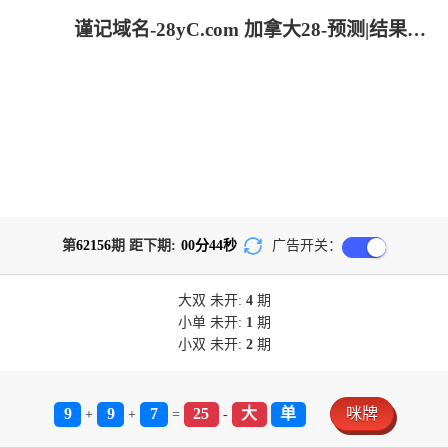
谨记域名-28yC.com 加拿大28-预测|结果查询|加拿大结果咪牌查询|加拿大PC28大神预测|加拿大28刮奖预测|加拿大PC历史走势
第
62156
期 距下期:
00
分
44
秒
广告开关：
大双
未开:
4
期
小单
未开:
1
期
小双
未开:
2
期
9
9
7
25
大
单
咪牌
+
+
=
-