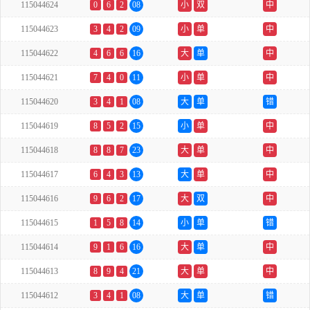
115044624
0
6
2
08
小
双
中
115044623
3
4
2
09
小
单
中
115044622
4
6
6
16
大
单
中
115044621
7
4
0
11
小
单
中
115044620
3
4
1
08
大
单
错
115044619
8
5
2
15
小
单
中
115044618
8
8
7
23
大
单
中
115044617
6
4
3
13
大
单
中
115044616
9
6
2
17
大
双
中
115044615
1
5
8
14
小
单
错
115044614
9
1
6
16
大
单
中
115044613
8
9
4
21
大
单
中
115044612
3
4
1
08
大
单
错