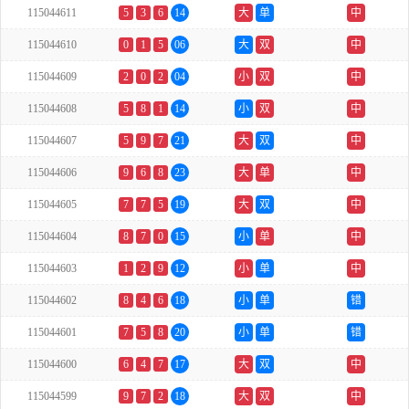
115044611
5
3
6
14
大
单
中
115044610
0
1
5
06
大
双
中
115044609
2
0
2
04
小
双
中
115044608
5
8
1
14
小
双
中
115044607
5
9
7
21
大
双
中
115044606
9
6
8
23
大
单
中
115044605
7
7
5
19
大
双
中
115044604
8
7
0
15
小
单
中
115044603
1
2
9
12
小
单
中
115044602
8
4
6
18
小
单
错
115044601
7
5
8
20
小
单
错
115044600
6
4
7
17
大
双
中
115044599
9
7
2
18
大
双
中