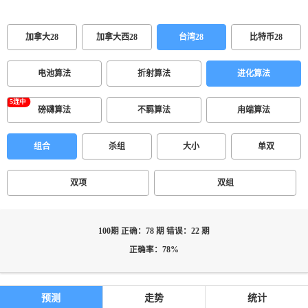
加拿大28
加拿大西28
台湾28
比特币28
电池算法
折射算法
进化算法
磅礴算法
不羁算法
甪端算法
组合
杀组
大小
单双
双项
双组
100期 正确：78 期 错误：22 期
正确率：78%
预测
走势
统计