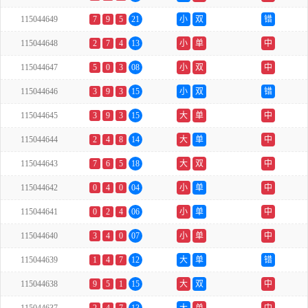
115044649
7
9
5
21
小
双
错
115044648
2
7
4
13
小
单
中
115044647
5
0
3
08
小
双
中
115044646
3
9
3
15
小
双
错
115044645
3
9
3
15
大
单
中
115044644
2
4
8
14
大
单
中
115044643
7
6
5
18
大
双
中
115044642
0
4
0
04
小
单
中
115044641
0
2
4
06
小
单
中
115044640
3
4
0
07
小
单
中
115044639
1
4
7
12
大
单
错
115044638
9
5
1
15
大
双
中