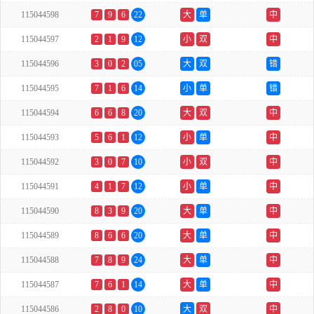
115044598
7
9
6
22
大
单
中
115044597
2
1
9
12
小
双
中
115044596
3
0
2
05
大
双
错
115044595
7
1
6
14
小
单
错
115044594
6
6
8
20
大
双
中
115044593
5
6
1
12
小
单
中
115044592
3
0
7
10
小
双
中
115044591
4
1
7
12
小
单
中
115044590
8
3
9
20
大
单
中
115044589
8
6
6
20
大
单
中
115044588
7
8
9
24
大
单
中
115044587
7
6
1
14
大
单
中
115044586
2
8
0
10
大
双
中