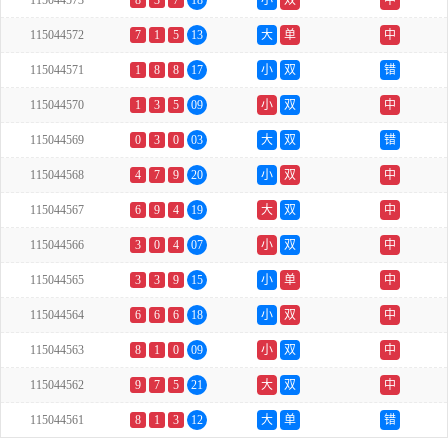
115044573
8
3
7
18
小
双
中
115044572
7
1
5
13
大
单
中
115044571
1
8
8
17
小
双
错
115044570
1
3
5
09
小
双
中
115044569
0
3
0
03
大
双
错
115044568
4
7
9
20
小
双
中
115044567
6
9
4
19
大
双
中
115044566
3
0
4
07
小
双
中
115044565
3
3
9
15
小
单
中
115044564
6
6
6
18
小
双
中
115044563
8
1
0
09
小
双
中
115044562
9
7
5
21
大
双
中
115044561
8
1
3
12
大
单
错