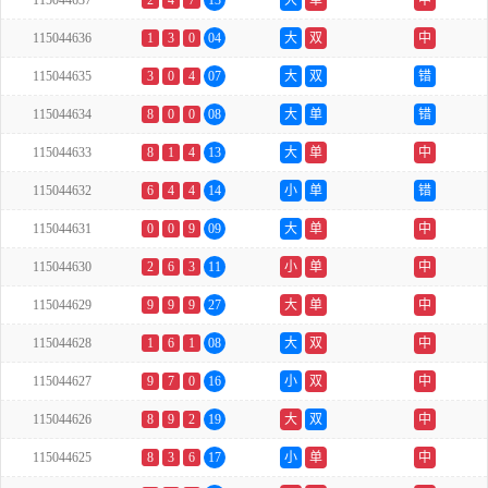
115044637
2
4
7
13
大
单
中
115044636
1
3
0
04
大
双
中
115044635
3
0
4
07
大
双
错
115044634
8
0
0
08
大
单
错
115044633
8
1
4
13
大
单
中
115044632
6
4
4
14
小
单
错
115044631
0
0
9
09
大
单
中
115044630
2
6
3
11
小
单
中
115044629
9
9
9
27
大
单
中
115044628
1
6
1
08
大
双
中
115044627
9
7
0
16
小
双
中
115044626
8
9
2
19
大
双
中
115044625
8
3
6
17
小
单
中