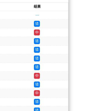
结果
---
错
中
错
错
错
错
中
错
中
错
错