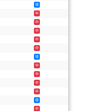
错
中
中
中
中
中
错
中
中
中
中
错
中