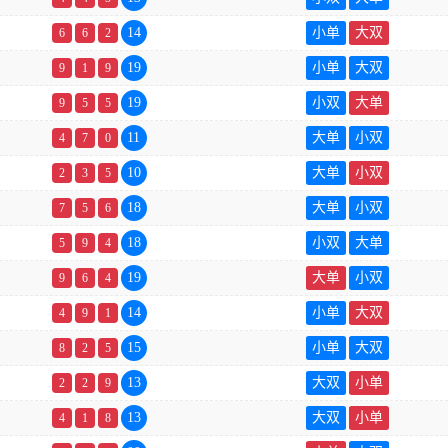
14
小单
大双
6
6
2
19
小单
大双
9
1
9
19
小双
大单
9
5
5
11
大单
小双
4
7
0
10
大单
小双
2
3
5
18
大单
小双
7
5
6
18
小双
大单
5
9
4
19
大单
小双
9
6
4
14
小单
大双
4
9
1
15
小单
大双
8
2
5
13
大双
小单
2
2
9
13
大双
小单
4
1
8