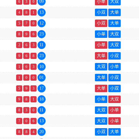
09
小单
大双
6
3
0
13
小双
大单
4
8
1
12
小双
大单
5
7
0
23
小单
大双
8
9
6
11
小单
大双
2
6
3
23
大单
小双
9
6
8
10
大双
小单
1
6
3
01
大单
小双
1
0
0
17
大单
小双
5
9
3
18
小单
大双
9
8
1
11
大双
小单
8
3
0
13
大双
小单
7
0
6
20
小双
大单
8
8
4