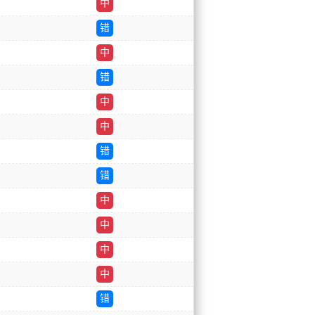
中
错
中
错
中
中
错
错
中
中
中
中
错