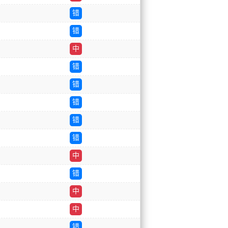
错
错
中
错
错
错
错
错
中
错
中
中
错