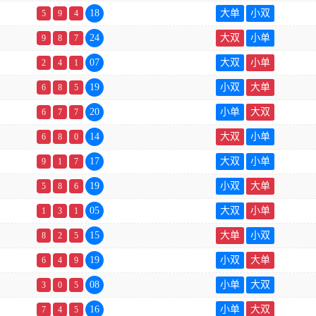
18
大单
小双
5
9
4
24
大双
小单
9
8
7
07
大双
小单
2
4
1
19
小双
大单
6
8
5
20
小单
大双
6
7
7
14
大双
小单
6
8
0
17
大双
小单
9
1
7
19
小双
大单
5
8
6
05
大双
小单
1
3
1
15
大单
小双
8
2
5
19
小双
大单
6
4
9
08
小单
大双
3
0
5
16
小单
大双
7
4
5