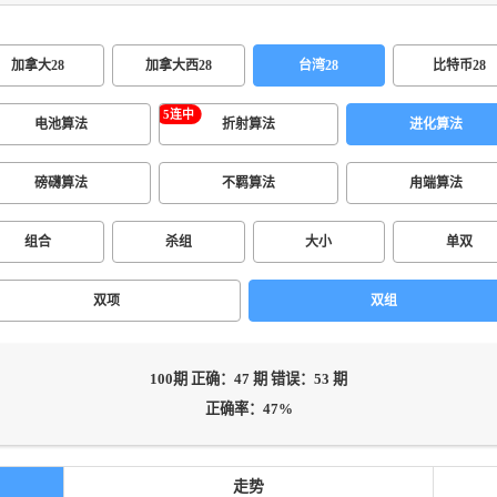
加拿大28
加拿大西28
台湾28
比特币28
电池算法
折射算法
进化算法
磅礴算法
不羁算法
甪端算法
组合
杀组
大小
单双
双项
双组
100期 正确：47 期 错误：53 期
正确率：47%
走势