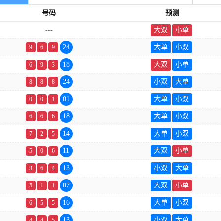
号码
预测
---
大双
小单
24
大单
小双
9
6
9
18
大双
小单
6
9
3
24
小双
大单
8
8
8
01
大单
小双
0
0
1
18
大单
小双
6
6
6
14
大单
小双
7
2
5
11
大双
小单
5
0
6
13
小双
大单
3
6
4
07
大双
小单
5
1
1
16
大单
小双
6
5
5
13
小双
大单
4
4
5