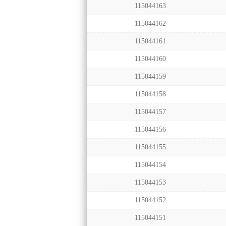
115044163
115044162
115044161
115044160
115044159
115044158
115044157
115044156
115044155
115044154
115044153
115044152
115044151