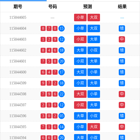
期号
号码
预测
结果
115044605
---
小单
大双
---
115044604
8
7
0
15
小单
大双
错
115044603
1
2
9
12
小双
大单
中
115044602
8
4
6
18
大单
小双
错
115044601
7
5
8
20
小双
大单
错
115044600
6
4
7
17
大双
小单
错
115044599
9
7
2
18
小双
大单
错
115044598
7
9
6
22
大双
小单
中
115044597
2
1
9
12
小双
大单
中
115044596
3
0
2
05
大单
小双
错
115044595
7
1
6
14
小单
大双
中
115044594
6
6
8
20
大单
小双
错