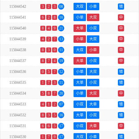
115044542
3
2
3
08
大双
小单
错
115044541
6
2
8
16
小单
大双
中
115044540
8
4
9
21
大单
小双
中
115044539
4
2
7
13
小单
大双
中
115044538
8
3
0
11
大双
小单
中
115044537
8
7
4
19
大单
小双
中
115044536
0
5
7
12
小单
大双
错
115044535
1
7
3
11
大单
小双
错
115044534
5
8
7
20
小单
大双
中
115044533
4
1
2
07
小双
大单
错
115044532
8
3
5
16
大单
小双
错
115044531
6
6
5
17
小双
大单
中
115044530
1
7
9
17
大双
小单
错