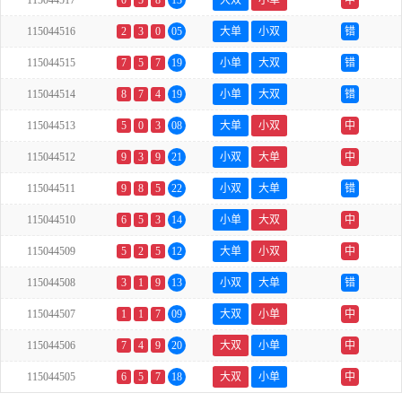
115044517
0
5
8
13
大双
小单
中
115044516
2
3
0
05
大单
小双
错
115044515
7
5
7
19
小单
大双
错
115044514
8
7
4
19
小单
大双
错
115044513
5
0
3
08
大单
小双
中
115044512
9
3
9
21
小双
大单
中
115044511
9
8
5
22
小双
大单
错
115044510
6
5
3
14
小单
大双
中
115044509
5
2
5
12
大单
小双
中
115044508
3
1
9
13
小双
大单
错
115044507
1
1
7
09
大双
小单
中
115044506
7
4
9
20
大双
小单
中
115044505
6
5
7
18
大双
小单
中