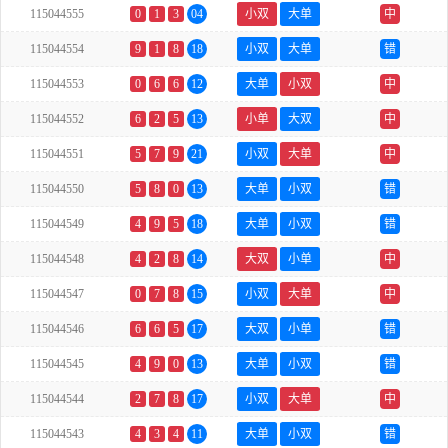
115044555
0
1
3
04
小双
大单
中
115044554
9
1
8
18
小双
大单
错
115044553
0
6
6
12
大单
小双
中
115044552
6
2
5
13
小单
大双
中
115044551
5
7
9
21
小双
大单
中
115044550
5
8
0
13
大单
小双
错
115044549
4
9
5
18
大单
小双
错
115044548
4
2
8
14
大双
小单
中
115044547
0
7
8
15
小双
大单
中
115044546
6
6
5
17
大双
小单
错
115044545
4
9
0
13
大单
小双
错
115044544
2
7
8
17
小双
大单
中
115044543
4
3
4
11
大单
小双
错