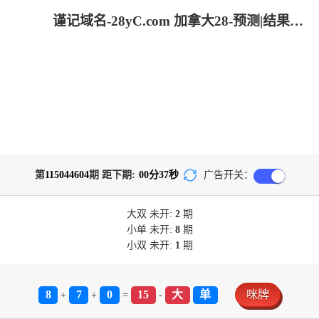
谨记域名-28yC.com 加拿大28-预测|结果查询|加拿大结果咪牌查询|加拿大PC28大神预测|加拿大28刮奖预测|加拿大PC历史走势
第
115044604
期 距下期:
00
分
36
秒
广告开关：
大双
未开:
2
期
小单
未开:
8
期
小双
未开:
1
期
8
7
0
15
大
单
咪牌
+
+
=
-