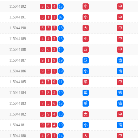
115044192
3
6
4
13
小
中
115044191
5
1
1
07
小
中
115044190
6
5
5
16
大
中
115044189
4
4
5
13
小
中
115044188
6
6
2
14
双
中
115044187
9
1
9
19
双
错
115044186
9
5
5
19
小
错
115044185
4
7
0
11
单
中
115044184
2
3
5
10
单
错
115044183
7
5
6
18
单
错
115044182
5
9
4
18
大
中
115044181
9
6
4
19
小
错
115044180
4
9
1
14
大
中