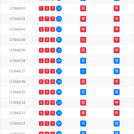
115044243
7
4
7
18
双
中
115044242
5
7
3
15
单
中
115044241
6
3
8
17
单
中
115044240
4
0
3
07
小
中
115044239
6
1
5
12
双
中
115044238
2
0
7
09
双
错
115044237
5
9
3
17
小
错
115044236
0
8
6
14
双
中
115044235
1
0
8
09
双
错
115044234
0
3
9
12
双
中
115044233
9
7
9
25
单
中
115044232
2
3
4
09
大
错