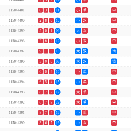
115044402
7
3
7
17
小
单
中
115044401
0
3
8
11
小
单
中
115044400
2
8
6
16
小
双
中
115044399
5
0
1
06
大
双
中
115044398
2
8
2
12
小
双
中
115044397
9
1
3
13
大
双
错
115044396
3
0
0
03
大
双
错
115044395
6
0
4
10
小
单
中
115044394
6
5
4
15
小
单
中
115044393
8
7
2
17
大
单
中
115044392
6
7
9
22
大
单
中
115044391
8
7
4
19
小
单
中
115044390
3
6
7
16
小
双
中