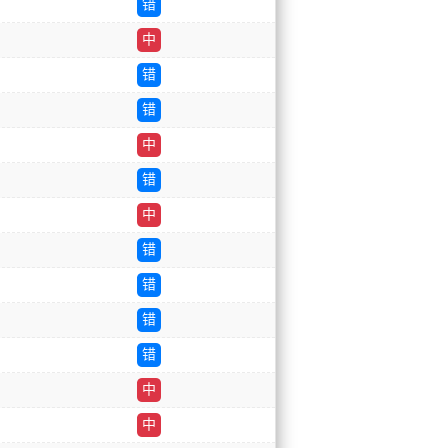
错
中
错
错
中
错
中
错
错
错
错
中
中