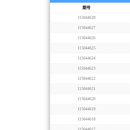
期号
115044628
115044627
115044626
115044625
115044624
115044623
115044622
115044621
115044620
115044619
115044618
115044617