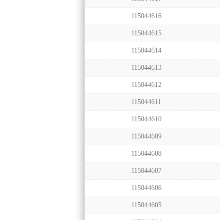
115044616
115044615
115044614
115044613
115044612
115044611
115044610
115044609
115044608
115044607
115044606
115044605