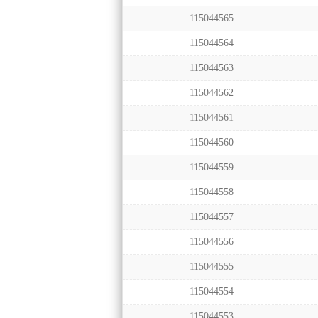
115044565
115044564
115044563
115044562
115044561
115044560
115044559
115044558
115044557
115044556
115044555
115044554
115044553