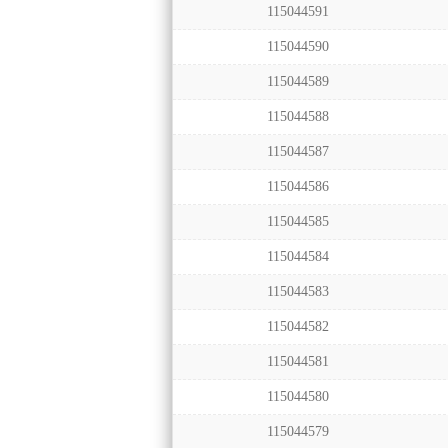
115044591
115044590
115044589
115044588
115044587
115044586
115044585
115044584
115044583
115044582
115044581
115044580
115044579