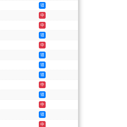
错
中
中
错
中
错
错
错
中
错
中
错
中