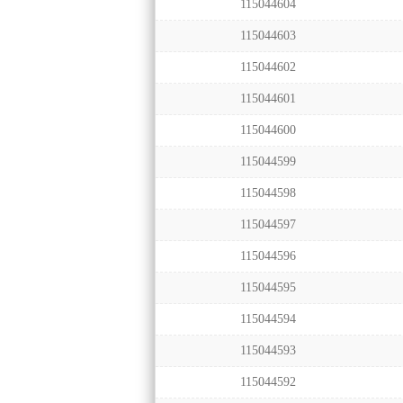
115044604
115044603
115044602
115044601
115044600
115044599
115044598
115044597
115044596
115044595
115044594
115044593
115044592