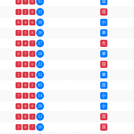
15
双
8
7
0
12
双
1
2
9
18
小
8
4
6
20
单
7
5
8
17
大
6
4
7
18
单
9
7
2
22
双
7
9
6
12
单
2
1
9
05
双
3
0
2
14
小
7
1
6
20
小
6
6
8
12
双
5
6
1
10
双
3
0
7