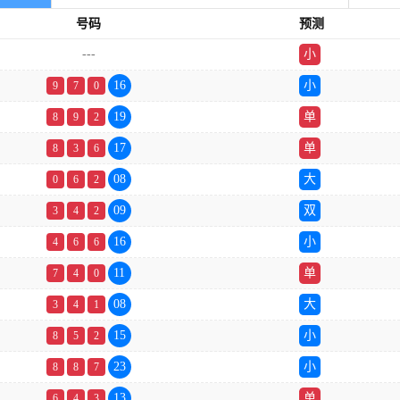
号码
预测
---
小
16
小
9
7
0
19
单
8
9
2
17
单
8
3
6
08
大
0
6
2
09
双
3
4
2
16
小
4
6
6
11
单
7
4
0
08
大
3
4
1
15
小
8
5
2
23
小
8
8
7
13
单
6
4
3