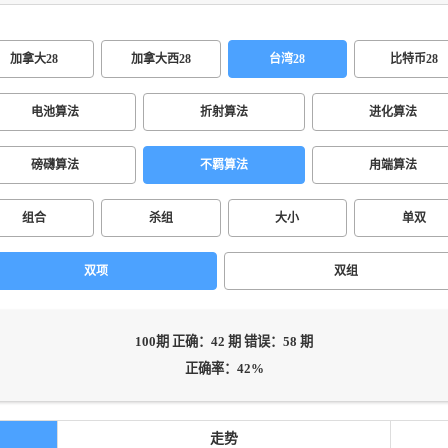
加拿大28
加拿大西28
台湾28
比特币28
电池算法
折射算法
进化算法
磅礴算法
不羁算法
甪端算法
组合
杀组
大小
单双
双项
双组
100期 正确：42 期 错误：58 期
正确率：42%
走势