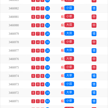
3466983
1
9
0
10
殺
中
小双
3466982
1
4
7
12
殺
错
小单
3466981
6
8
7
21
殺
中
大双
3466980
2
1
8
11
殺
中
大双
3466979
8
7
5
20
殺
错
小单
3466978
3
4
9
16
殺
中
大双
3466977
5
9
6
20
殺
错
大单
3466976
9
1
2
12
殺
中
小单
3466975
7
6
1
14
殺
中
大单
3466974
6
3
6
15
殺
错
小双
3466973
0
8
4
12
殺
错
大单
3466972
8
4
7
19
殺
错
小单
3466971
2
1
0
03
殺
错