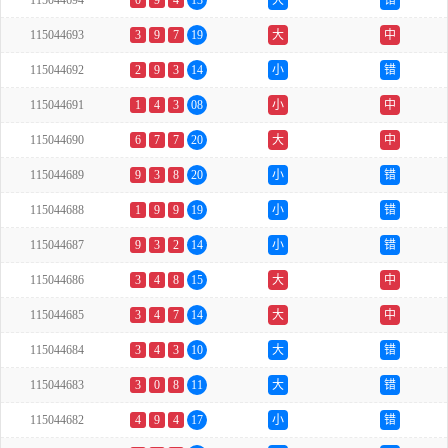
115044694
0
9
4
13
大
错
115044693
3
9
7
19
大
中
115044692
2
9
3
14
小
错
115044691
1
4
3
08
小
中
115044690
6
7
7
20
大
中
115044689
9
3
8
20
小
错
115044688
1
9
9
19
小
错
115044687
9
3
2
14
小
错
115044686
3
4
8
15
大
中
115044685
3
4
7
14
大
中
115044684
3
4
3
10
大
错
115044683
3
0
8
11
大
错
115044682
4
9
4
17
小
错