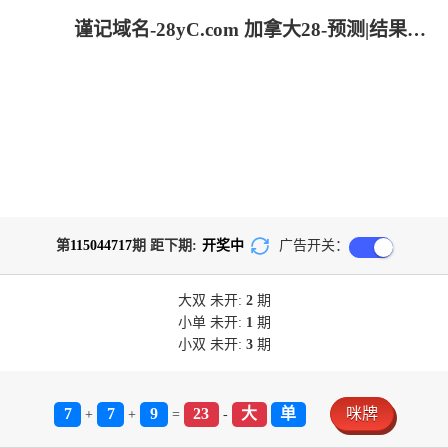
谨记域名-28yC.com 加拿大28-预测|结果查询|加拿大结果咪牌查询|加拿大PC28大神预测|加拿大28刮奖预测|加拿大PC历史走势
第
115044717
期 距下期:
开奖中
广告开关：
大双
未开:
2
期
小单
未开:
1
期
小双
未开:
3
期
7
7
9
23
大
单
咪牌
+
+
=
-