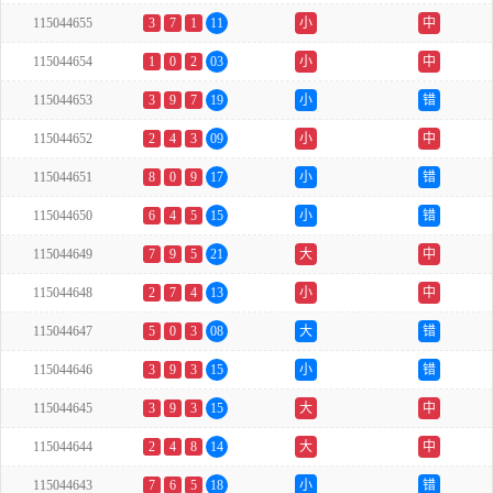
115044655
3
7
1
11
小
中
115044654
1
0
2
03
小
中
115044653
3
9
7
19
小
错
115044652
2
4
3
09
小
中
115044651
8
0
9
17
小
错
115044650
6
4
5
15
小
错
115044649
7
9
5
21
大
中
115044648
2
7
4
13
小
中
115044647
5
0
3
08
大
错
115044646
3
9
3
15
小
错
115044645
3
9
3
15
大
中
115044644
2
4
8
14
大
中
115044643
7
6
5
18
小
错