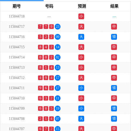
期号
号码
预测
结果
115044718
---
小
---
单
115044717
7
7
9
23
大
中
115044716
5
2
2
09
大
错
115044715
8
4
2
14
大
中
115044714
0
0
2
02
小
中
115044713
8
1
4
13
小
中
115044712
4
9
4
17
大
中
115044711
9
6
2
17
小
错
115044710
6
3
2
11
小
中
115044709
6
8
5
19
小
错
115044708
2
1
4
07
大
错
115044707
6
7
2
15
大
中