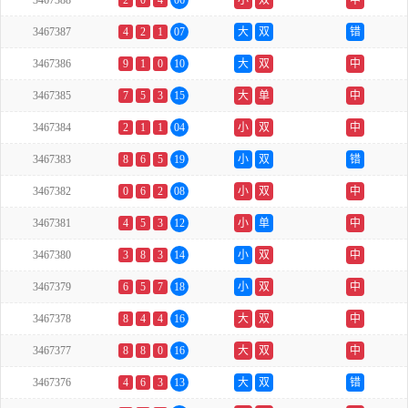
3467388
2
0
4
06
小
双
中
3467387
4
2
1
07
大
双
错
3467386
9
1
0
10
大
双
中
3467385
7
5
3
15
大
单
中
3467384
2
1
1
04
小
双
中
3467383
8
6
5
19
小
双
错
3467382
0
6
2
08
小
双
中
3467381
4
5
3
12
小
单
中
3467380
3
8
3
14
小
双
中
3467379
6
5
7
18
小
双
中
3467378
8
4
4
16
大
双
中
3467377
8
8
0
16
大
双
中
3467376
4
6
3
13
大
双
错