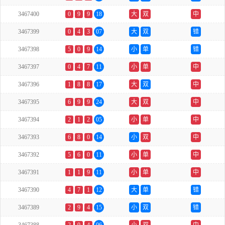
3467400
0
9
9
18
大
双
中
3467399
0
4
3
07
大
双
错
3467398
5
0
9
14
小
单
错
3467397
0
4
7
11
小
单
中
3467396
1
8
8
17
大
双
中
3467395
6
9
9
24
大
双
中
3467394
2
1
2
05
小
单
中
3467393
6
8
0
14
小
双
中
3467392
5
6
0
11
小
单
中
3467391
1
1
9
11
小
单
中
3467390
4
7
1
12
大
单
错
3467389
2
9
4
15
小
双
错