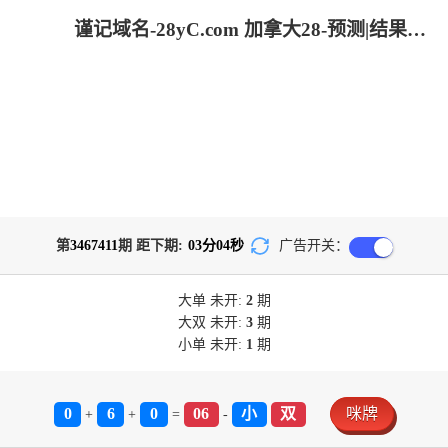
谨记域名-28yC.com 加拿大28-预测|结果查询|加拿大结果咪牌查询|加拿大PC28大神预测|加拿大28刮奖预测|加拿大PC历史走势
第
3467411
期 距下期:
03
分
04
秒
广告开关：
大单
未开:
2
期
大双
未开:
3
期
小单
未开:
1
期
0
6
0
06
小
双
咪牌
+
+
=
-