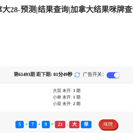
第
61493
期 距下期:
01
分
48
秒
广告开关：
大双
未开:
3
期
小单
未开:
1
期
小双
未开:
2
期
5
+
7
+
9
=
21
-
大
单
咪牌