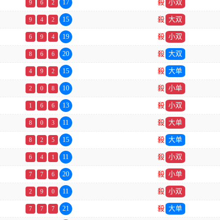
17
殺
小双
9
6
2
15
殺
大双
9
4
2
19
殺
小双
6
9
4
20
殺
大双
8
6
6
15
殺
大单
4
9
2
10
殺
小单
2
0
8
13
殺
小双
1
6
6
11
殺
大单
8
0
3
15
殺
大单
8
2
5
11
殺
小双
6
4
1
20
殺
小单
7
7
6
11
殺
小双
2
9
0
21
殺
大单
7
7
7