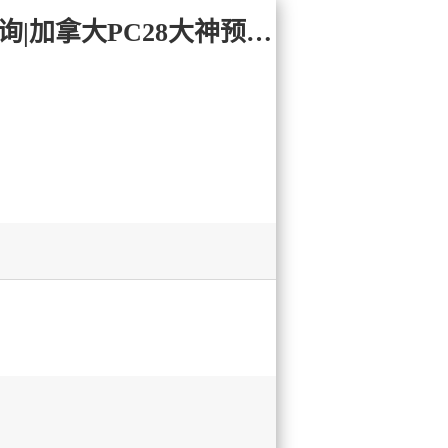
谨记域名-28yC.com 加拿大28-预测|结果查询|加拿大结果咪牌查询|加拿大PC28大神预测|加拿大28刮奖预测|加拿大PC历史走势