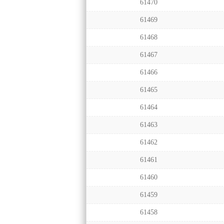
61470
61469
61468
61467
61466
61465
61464
61463
61462
61461
61460
61459
61458