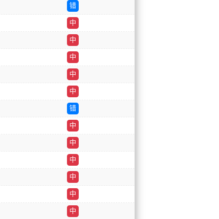
错
中
中
中
中
中
错
中
中
中
中
中
中