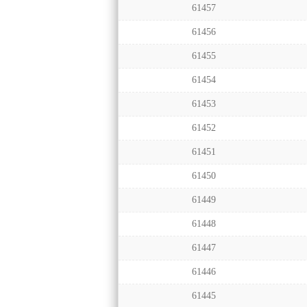
61457
61456
61455
61454
61453
61452
61451
61450
61449
61448
61447
61446
61445