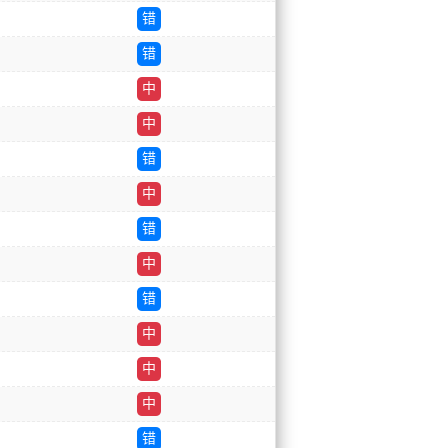
错
错
中
中
错
中
错
中
错
中
中
中
错