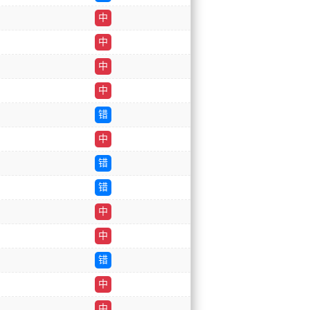
中
中
中
中
错
中
错
错
中
中
错
中
中