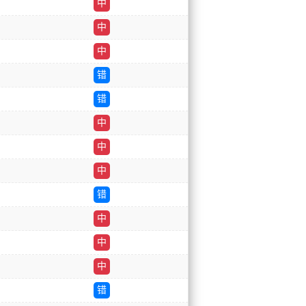
中
中
中
错
错
中
中
中
错
中
中
中
错